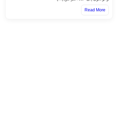
Read More
الاردن
عمان، سحاب – المدینة الصناعیة – شارع رقم – 9جانب معمل
فاین
0096264027203
00962775555970
hadi@alamalpress.com
alamalpress@gmail.com